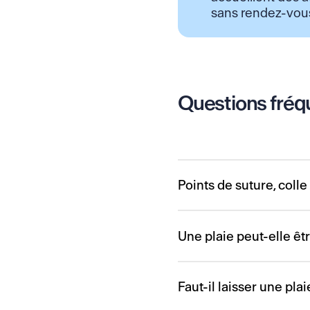
sans rendez-vou
Questions fréqu
Points de suture, colle 
Les points de suture p
est profonde, large ou
Une plaie peut-elle êt
La colle cutanée peut ê
Les strips, eux, servent
Lorsqu’une plaie est pr
Le choix dépend de la p
sale, irrégulière ou ca
Faut-il laisser une plai
d’infection.
refermer immédiatement,