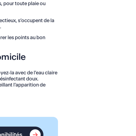
, pour toute plaie ou
ectieux, s’occupent de la
.
irer les points au bon
omicile
yez-la avec de l’eau claire
ésinfectant doux.
llant l’apparition de
Voir les disponibilités
onibilités