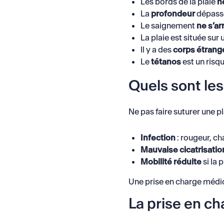
Les bords de la plaie
n
La
profondeur
dépasse 
Le saignement
ne s’a
La plaie est située sur
Il y a des
corps étrang
Le
tétanos
est un risq
Quels sont les
Ne pas faire suturer une p
Infection
: rougeur, ch
Mauvaise cicatrisatio
Mobilité réduite
si la 
Une prise en charge médi
La prise en ch