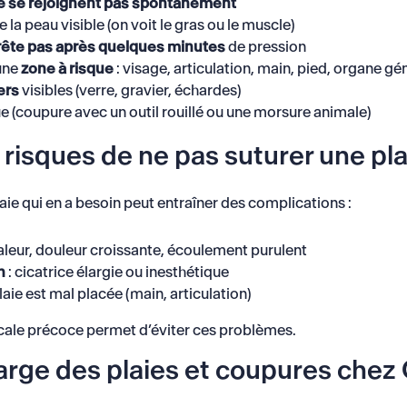
e se rejoignent pas spontanément
la peau visible (on voit le gras ou le muscle)
rrête pas après quelques minutes
de pression
 une
zone à risque
: visage, articulation, main, pied, organe gén
ers
visibles (verre, gravier, échardes)
ue (coupure avec un outil rouillé ou une morsure animale)
 risques de ne pas suturer une pla
laie qui en a besoin peut entraîner des complications :
aleur, douleur croissante, écoulement purulent
n
: cicatrice élargie ou inesthétique
plaie est mal placée (main, articulation)
cale précoce permet d’éviter ces problèmes.
arge des plaies et coupures chez