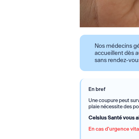
Nos médecins gé
accueillent dès a
sans rendez-vou
En bref
Une coupure peut surv
plaie nécessite des po
Celsius Santé vous ai
En cas d'urgence vita