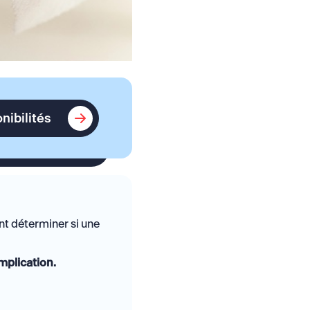
Voir les disponibilités
onibilités
t déterminer si une
mplication.